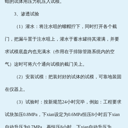
蜡的试体用压力机压入试模。
3、渗透试验
（1）灌水：将注水咀的螺帽拧下，同时打开各个截
门，把漏斗置于注水咀上，灌水于蓄水罐待其灌满，并要
求试模底盘内也充满水（作用在于排除管路系统内的空
气）这时可将六个通向试模的截门关上。
（2）安装试模：把装封好的试体的试模，可靠地装固
在仪器上。
（3）试验时：按新规范24小时完毕，例如：工程要求
试块加压0.8MPa，下xian设定为0.6MPa恒压8小时后下xian
自动升压为0.7MPa，再恒压8小时，下xian自动升压为