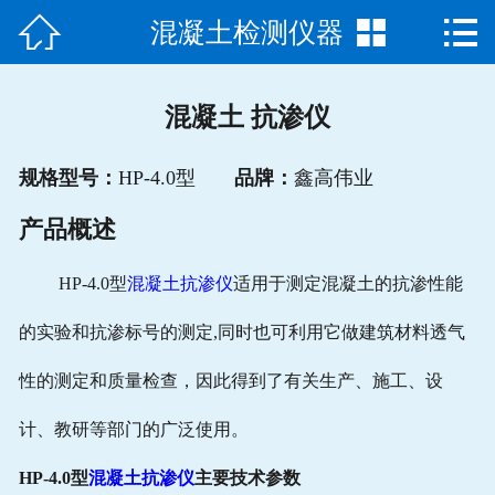



混凝土检测仪器
网站首页

关于我们
混凝土 抗渗仪
联系方式
规格型号：
HP-4.0型
品牌：
鑫高伟业
产品展示
产品概述
新闻动态
HP-4.0型
混凝土抗渗仪
适用于测定混凝土的抗渗性能
专题中心
的实验和抗渗标号的测定,同时也可利用它做建筑材料透气
性的测定和质量检查，因此得到了有关生产、施工、设
计、教研等部门的广泛使用。
HP-4.0型
混凝土抗渗仪
主要技术参数