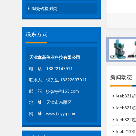
陶瓷砖检测类
联系方式
天津鑫高伟业科技有限公司
电 话：18322147911
新闻动态
联系人：倪先生 18322697911
邮 箱：tjxgwy@163.com
leeb3
地 址：天津市东丽区
leeb3
网 址：www.tjsyyq.com
leeb3
leeb2