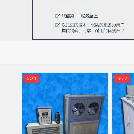
NO.1
NO.2