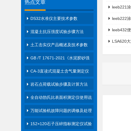
热点文章
leeb2
DS32水准仪主要技术参数
leeb2
leeb4
混凝土抗压强度试验步骤方法
LSA62
土工击实仪产品概述及技术参数
GB /T 17671-2021《水泥胶砂强
度检…
CA-3直读式混凝土含气量测定仪
操作…
岩石点荷载试验步骤及计算方法
全自动勃氏比表面积测定仪使用说
明…
万能试验机故障问题的调修及处理
方…
152×120石子压碎指标测定仪试验