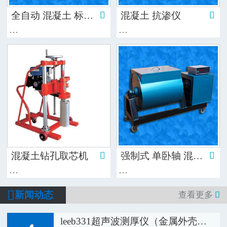
全自动 混凝土 标准 养护室 控温控湿 设备

混凝土 抗渗仪

…
…
混凝土钻孔取芯机

强制式 单卧轴 混凝土 搅拌机

…
…

新闻动态
查看更多

leeb331超声波测厚仪（金属外壳）的…